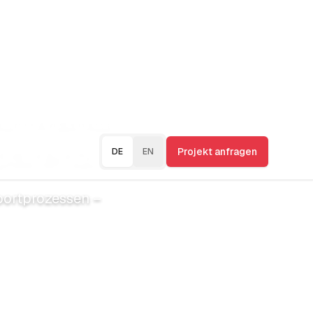
Projekt anfragen
DE
EN
Aufwand,
parenz.
portprozessen –