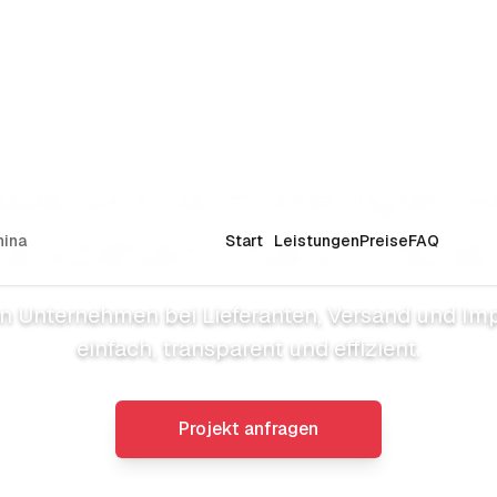
hina
Start
Leistungen
Preise
FAQ
aus China – weniger 
e Kosten, mehr Trans
en Unternehmen bei Lieferanten, Versand und Im
einfach, transparent und effizient.
Projekt anfragen